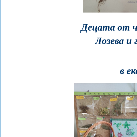
Децата от ч
Лозева и
в е