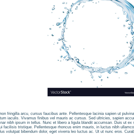
on fringilla arcu, cursus faucibus ante. Pellentesque lacinia sapien ut pulvi
um iaculis. Vivamus finibus vel mauris ac cursus. Sed ultricies, sapien accum
inar nibh ipsum in tellus. Nunc et libero a ligula blandit accumsan. Duis ut e
ui facilisis tristique. Pellentesque rhoncus enim mauris, in luctus nibh ullamco
us volutpat bibendum dolor, eget viverra leo luctus ac. Ut ut nunc eros. Cura