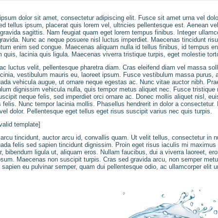
ipsum dolor sit amet, consectetur adipiscing elit. Fusce sit amet urna vel do
ed tellus ipsum, placerat quis lorem vel, ultricies pellentesque est. Aenean 
 gravida sagittis. Nam feugiat quam eget lorem tempus finibus. Integer ullamco
gravida. Nunc ac neque posuere nisl luctus imperdiet. Maecenas tincidunt ris
tum enim sed congue. Maecenas aliquam nulla id tellus finibus, id tempus 
 quis, lacinia quis ligula. Maecenas viverra tristique turpis, eget molestie to
c luctus velit, pellentesque pharetra diam. Cras eleifend diam vel massa soll
lacinia, vestibulum mauris eu, laoreet ipsum. Fusce vestibulum massa purus,
ada vehicula augue, ut ornare neque egestas ac. Nunc vitae auctor nibh. Pra
lum dignissim vehicula nulla, quis tempor metus aliquet nec. Fusce tristique m
scipit neque felis, sed imperdiet orci ornare ac. Donec mollis aliquet nisl, 
felis. Nunc tempor lacinia mollis. Phasellus hendrerit in dolor a consectetur
vel dolor. Pellentesque eget tellus eget risus suscipit varius nec quis turpis.
valid template]
arcu tincidunt, auctor arcu id, convallis quam. Ut velit tellus, consectetur in nu
da felis sed sapien tincidunt dignissim. Proin eget risus iaculis mi maximus
r, bibendum ligula ut, aliquam eros. Nullam faucibus, dui a viverra laoreet, 
psum. Maecenas non suscipit turpis. Cras sed gravida arcu, non semper metus.
, sapien eu pulvinar semper, quam dui pellentesque odio, ac ullamcorper elit ur