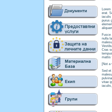
Lorem 
erat. S
iaculis
purus 
elemen
aliquam
Fusce a
nulla 
malesu
Vestibu
Cras su
tempus 
mattis 
[Not a 
Sed et 
malesua
pulvina
vitae i
iaculis