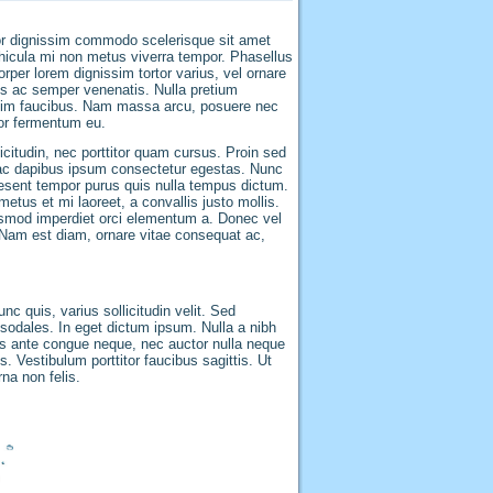
lor dignissim commodo scelerisque sit amet
vehicula mi non metus viverra tempor. Phasellus
rper lorem dignissim tortor varius, vel ornare
us ac semper venenatis. Nulla pretium
enim faucibus. Nam massa arcu, posuere nec
rtor fermentum eu.
icitudin, nec porttitor quam cursus. Proin sed
 ac dapibus ipsum consectetur egestas. Nunc
esent tempor purus quis nulla tempus dictum.
etus et mi laoreet, a convallis justo mollis.
euismod imperdiet orci elementum a. Donec vel
. Nam est diam, ornare vitae consequat ac,
nc quis, varius sollicitudin velit. Sed
 sodales. In eget dictum ipsum. Nulla a nibh
eros ante congue neque, nec auctor nulla neque
 Vestibulum porttitor faucibus sagittis. Ut
na non felis.