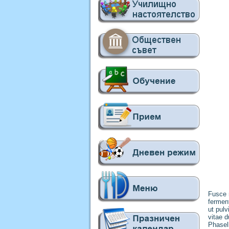
Fusce n
ferment
ut pulv
vitae d
Phasell